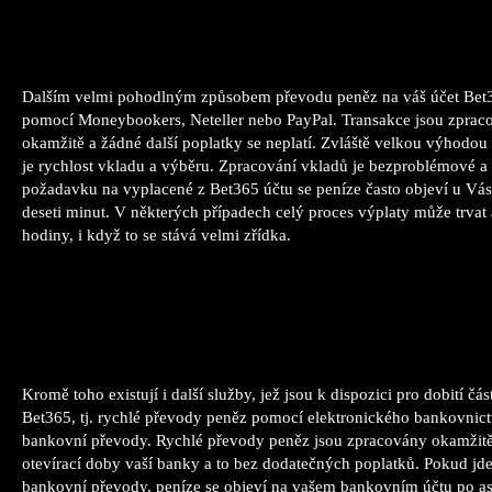
Dalším velmi pohodlným způsobem převodu peněz na váš účet Bet3
pomocí Moneybookers, Neteller nebo PayPal. Transakce jsou zprac
okamžitě a žádné další poplatky se neplatí. Zvláště velkou výhodou
je rychlost vkladu a výběru. Zpracování vkladů je bezproblémové a 
požadavku na vyplacené z Bet365 účtu se peníze často objeví u Vá
deseti minut. V některých případech celý proces výplaty může trvat 
hodiny, i když to se stává velmi zřídka.
Kromě toho existují i ​​další služby, jež jsou k dispozici pro dobití čá
Bet365, tj. rychlé převody peněz pomocí elektronického bankovnictv
bankovní převody. Rychlé převody peněz jsou zpracovány okamžit
otevírací doby vaší banky a to bez dodatečných poplatků. Pokud jde
bankovní převody, peníze se objeví na vašem bankovním účtu po as